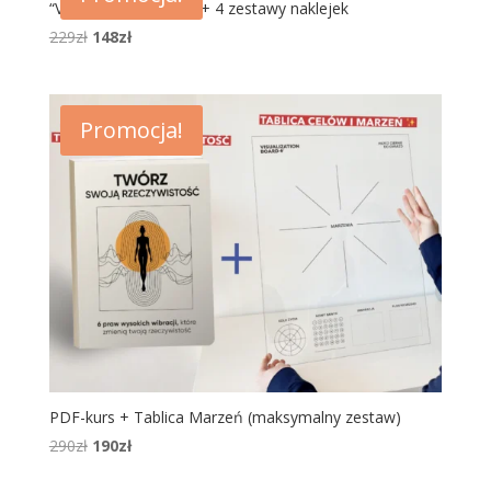
“Visualization Board” + 4 zestawy naklejek
229
zł
148
zł
Promocja!
PDF-kurs + Tablica Marzeń (maksymalny zestaw)
290
zł
190
zł