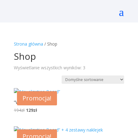
Strona główna
/ Shop
Shop
Wyświetlanie wszystkich wyników: 3
Promocja!
“Visualization Board”
194
zł
129
zł
Promocja!